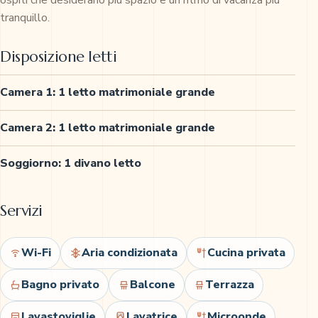
ospiti che desiderano più spazio e un ritmo di vacanza più
tranquillo.
Disposizione letti
Camera 1: 1 letto matrimoniale grande
Camera 2: 1 letto matrimoniale grande
Soggiorno: 1 divano letto
Servizi
Wi-Fi
Aria condizionata
Cucina privata
Bagno privato
Balcone
Terrazza
Lavastoviglie
Lavatrice
Microonde