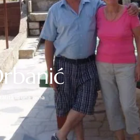
Orbanić
talità in una zona