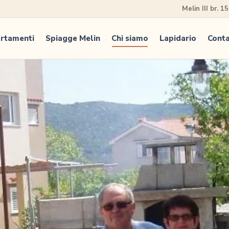
Melin III br. 1
rtamenti
Spiagge Melin
Chi siamo
Lapidario
Conta