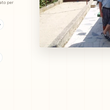
ato per
o