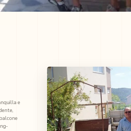
nquilla e
dente,
, balcone
ing-