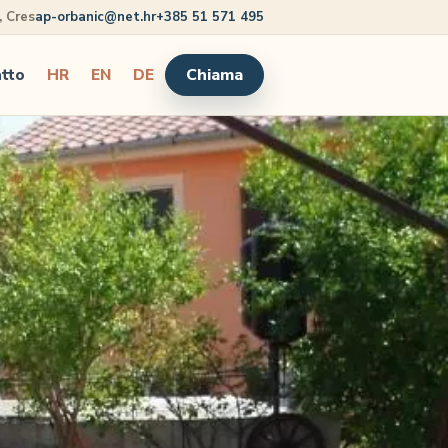
5, Cres
ap-orbanic@net.hr
+385 51 571 495
Chiama
tto
HR
EN
DE