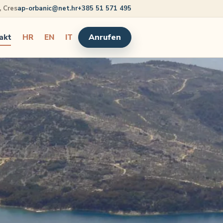
5, Cres
ap-orbanic@net.hr
+385 51 571 495
Anrufen
akt
HR
EN
IT