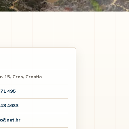
br. 15, Cres, Croatia
571 495
848 4633
ic@net.hr