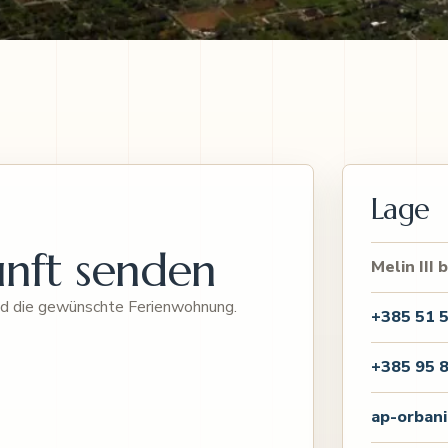
Lage
unft senden
Melin III 
und die gewünschte Ferienwohnung.
+385 51 
+385 95 
ap-orban