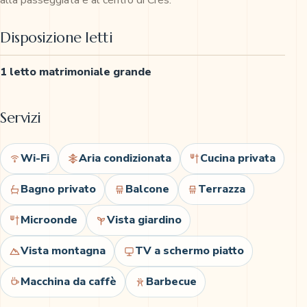
alla passeggiata e al centro di Cres.
Disposizione letti
1 letto matrimoniale grande
Servizi
Wi-Fi
Aria condizionata
Cucina privata
Bagno privato
Balcone
Terrazza
Microonde
Vista giardino
Vista montagna
TV a schermo piatto
Macchina da caffè
Barbecue