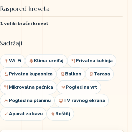
Raspored kreveta
1 veliki bračni krevet
Sadržaji
Wi-Fi
Klima-uređaj
Privatna kuhinja
Privatna kupaonica
Balkon
Terasa
Mikrovalna pećnica
Pogled na vrt
Pogled na planinu
TV ravnog ekrana
Aparat za kavu
Roštilj