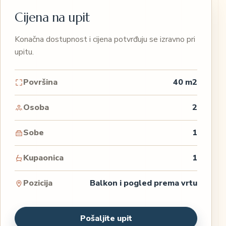
Cijena na upit
Konačna dostupnost i cijena potvrđuju se izravno pri
upitu.
Površina
40 m2
Osoba
2
Sobe
1
Kupaonica
1
Pozicija
Balkon i pogled prema vrtu
Pošaljite upit