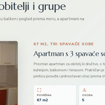
bitelji i grupe
aju balkon i pogled prema moru, a apartmani na
67 M2, TRI SPAVAĆE SOBE
Apartman s 3 spavaće 
Prostran apartman za obitelj ili društvo, s
kuhinjom, balkonom i terasom. Praktičan je i 
perilicu posuđa i jednostavan izlaz prema m
POVRŠINA
OSOBA
67 m2
5