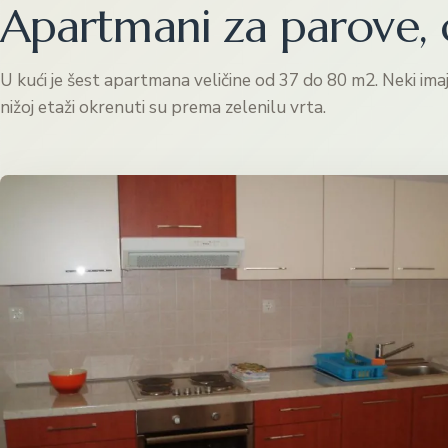
Apartmani za parove, o
U kući je šest apartmana veličine od 37 do 80 m2. Neki im
nižoj etaži okrenuti su prema zelenilu vrta.