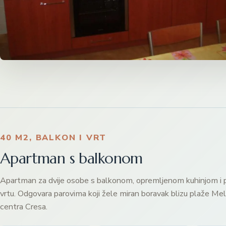
40 M2, BALKON I VRT
Apartman s balkonom
Apartman za dvije osobe s balkonom, opremljenom kuhinjom 
vrtu. Odgovara parovima koji žele miran boravak blizu plaže Meli
centra Cresa.