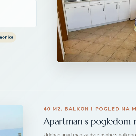
aonica
40 M2, BALKON I POGLED NA 
Apartman s pogledom 
Udoban apartman za dvije osobe s balkon