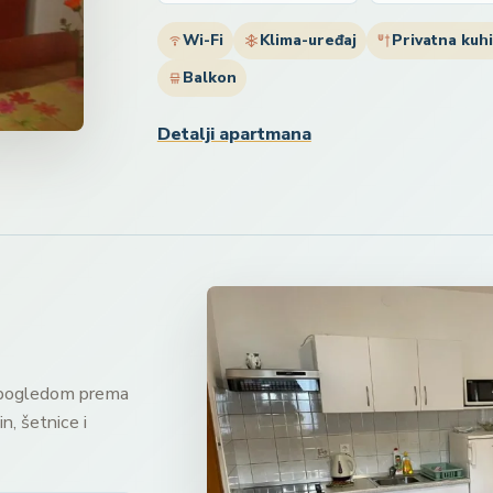
Wi-Fi
Klima-uređaj
Privatna kuhi
Balkon
Detalji apartmana
i pogledom prema
n, šetnice i