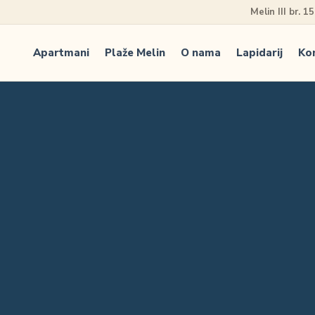
Melin III br. 1
Apartmani
Plaže Melin
O nama
Lapidarij
Ko