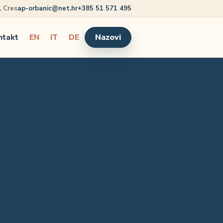
5, Cres
ap-orbanic@net.hr
+385 51 571 495
Nazovi
ntakt
EN
IT
DE