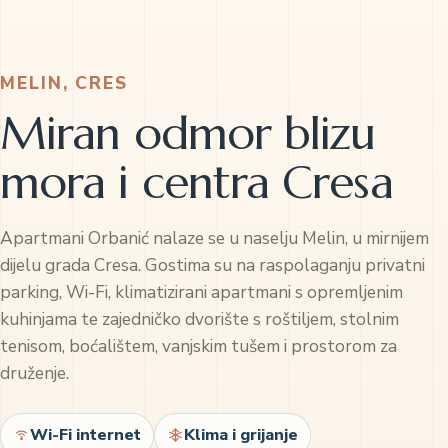
MELIN, CRES
Miran odmor blizu
mora i centra Cresa
Apartmani Orbanić nalaze se u naselju Melin, u mirnijem
dijelu grada Cresa. Gostima su na raspolaganju privatni
parking, Wi-Fi, klimatizirani apartmani s opremljenim
kuhinjama te zajedničko dvorište s roštiljem, stolnim
tenisom, boćalištem, vanjskim tušem i prostorom za
druženje.
Wi-Fi internet
Klima i grijanje