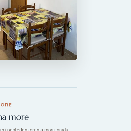
MORE
na more
om i pogledom prema moru, gradu