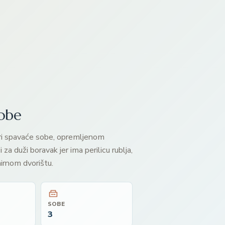
sobe
 tri spavaće sobe, opremljenom
za duži boravak jer ima perilicu rublja,
irnom dvorištu.
SOBE
3